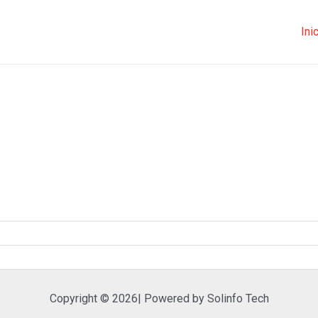
Ini
Copyright © 2026| Powered by Solinfo Tech